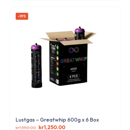
till
här
kr215,000.00
produkten
har
-19%
flera
varianter.
De
olika
alternativen
kan
väljas
på
produktsidan
Lustgas – Greatwhip 600g x 6 Box
Det
Det
kr
1,250.00
kr
1,550.00