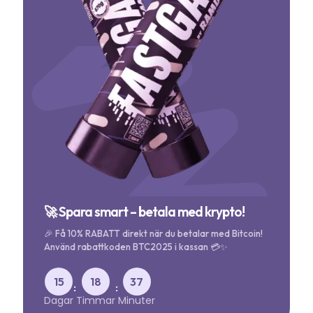
🚀 Spara smart – betala med krypto!
🎉 Få 10% RABATT direkt när du betalar med Bitcoin!
Använd rabattkoden BTC2025 i kassan 💳✨
15
18
37
:
:
Dagar
Timmar
Minuter