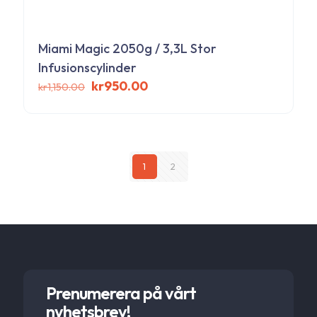
Miami Magic 2050g / 3,3L Stor
Infusionscylinder
Det
Det
kr
950.00
kr
1,150.00
ursprungliga
nuvarande
priset
priset
var:
är:
kr1,150.00.
kr950.00.
1
2
Prenumerera på vårt
nyhetsbrev!