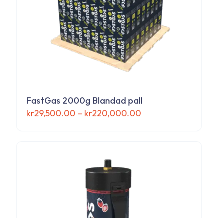
FastGas 2000g Blandad pall
Prisintervall:
kr
29,500.00
–
kr
220,000.00
kr29,500.00
Den
till
här
kr220,000.00
produkten
har
flera
varianter.
De
olika
alternativen
kan
väljas