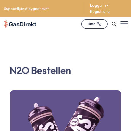
Logga in /
Supporttjänst dygnet runt
Registrera
N2O Bestellen