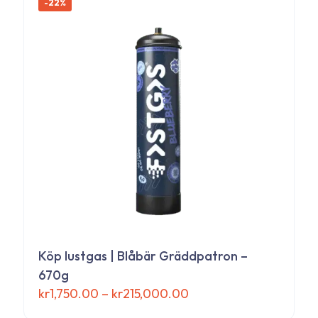
-22%
flera
varianter.
De
olika
alternativen
kan
väljas
på
produktsidan
Köp lustgas | Blåbär Gräddpatron –
670g
Prisintervall:
kr
1,750.00
–
kr
215,000.00
kr1,750.00
Den