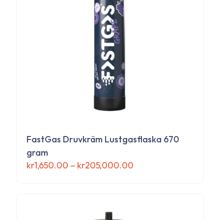
alternativen
kan
väljas
på
produktsidan
FastGas Druvkräm Lustgasflaska 670
gram
Prisintervall:
kr
1,650.00
–
kr
205,000.00
kr1,650.00
Den
till
här
kr205,000.00
produkten
har
flera