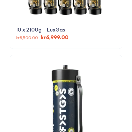
10 x 2100g – LuxGas
Det
Det
kr
6,999.00
kr
8,500.00
ursprungliga
nuvarande
priset
priset
var:
är:
kr8,500.00.
kr6,999.00.