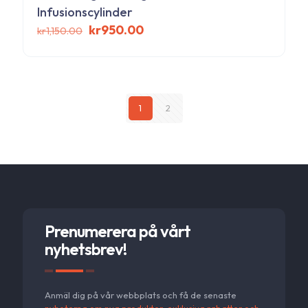
Infusionscylinder
Det
Det
kr
950.00
kr
1,150.00
ursprungliga
nuvarande
priset
priset
var:
är:
kr1,150.00.
kr950.00.
1
2
Prenumerera på vårt
nyhetsbrev!
Anmäl dig på vår webbplats och få de senaste
nyheterna om nya produkter, exklusiva rabatter och