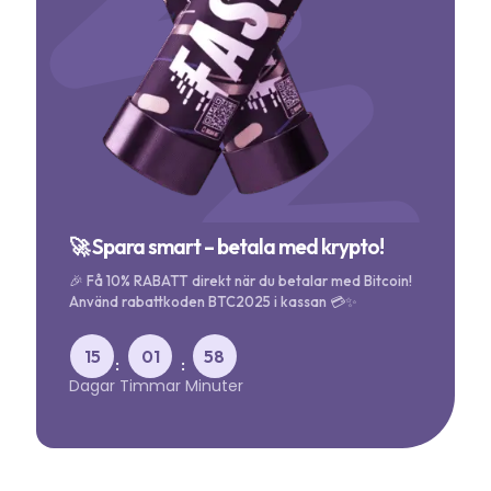
🚀 Spara smart – betala med krypto!
🎉 Få 10% RABATT direkt när du betalar med Bitcoin!
Använd rabattkoden BTC2025 i kassan 💳✨
15
01
58
:
:
Dagar
Timmar
Minuter