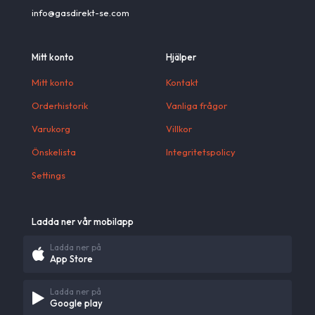
info@gasdirekt-se.com
Mitt konto
Hjälper
Mitt konto
Kontakt
Orderhistorik
Vanliga frågor
Varukorg
Villkor
Önskelista
Integritetspolicy
Settings
Ladda ner vår mobilapp
Ladda ner på
App Store
Ladda ner på
Google play