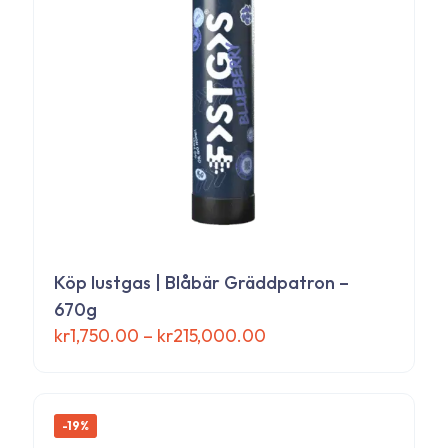
alternativen
kan
väljas
på
produktsidan
Köp lustgas | Blåbär Gräddpatron –
670g
Prisintervall:
kr
1,750.00
–
kr
215,000.00
kr1,750.00
Den
till
här
kr215,000.00
produkten
har
-19%
flera