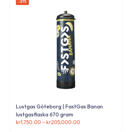
-21%
Lustgas Göteborg | FastGas Banan
lustgasflaska 670 gram
Prisintervall:
kr
1,750.00
–
kr
205,000.00
kr1,750.00
Den