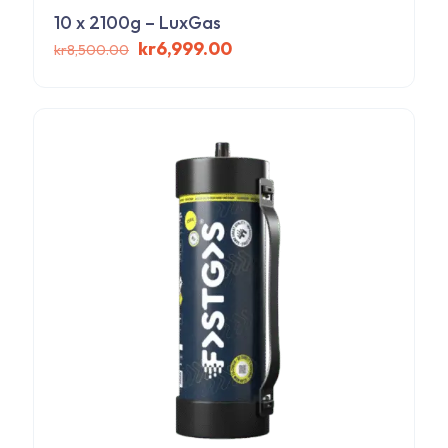
10 x 2100g – LuxGas
Det
Det
kr
6,999.00
kr
8,500.00
ursprungliga
nuvarande
priset
priset
var:
är:
kr8,500.00.
kr6,999.00.