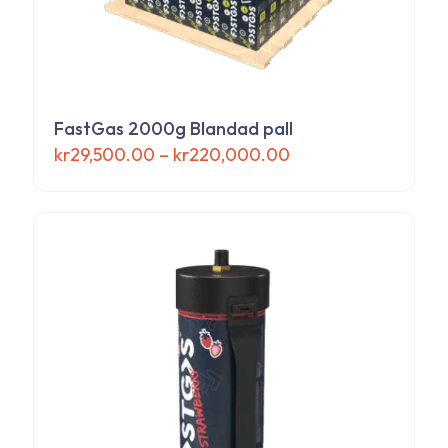
FastGas 2000g Blandad pall
Prisintervall:
kr
29,500.00
–
kr
220,000.00
kr29,500.00
Den
till
här
kr220,000.00
produkten
har
flera
varianter.
De
olika
alternativen
kan
väljas
på
produktsidan