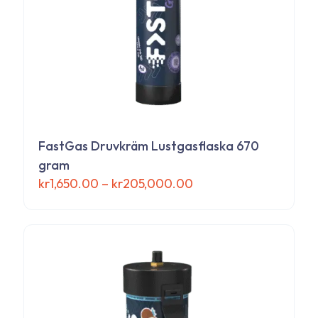
produktsidan
FastGas Druvkräm Lustgasflaska 670
gram
Prisintervall:
kr
1,650.00
–
kr
205,000.00
kr1,650.00
Den
till
här
kr205,000.00
produkten
har
flera
varianter.
De
olika
alternativen