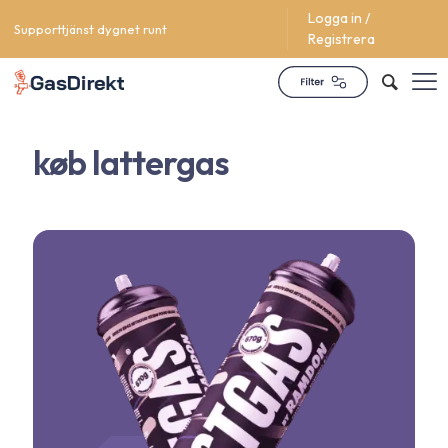
Logga in /
Supporttjänst dygnet runt
Registrera
køb lattergas