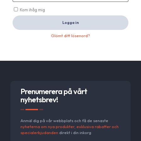
Kom ihåg mig
Logga in
Glömt ditt lösenord?
Prenumerera på vårt
nyhetsbrev!
Anmäl dig på vår webbplats och få de senaste
nyheterna om nya produkter, exklusiva rabatter och
specialerbjudanden
direkt i din inkorg