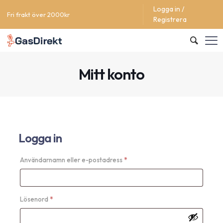
Logga in /
Fri frakt över 2000kr
Registrera
Mitt konto
Logga in
Alternative:
Obligatoriskt
Användarnamn eller e-postadress
*
Obligatoriskt
Lösenord
*