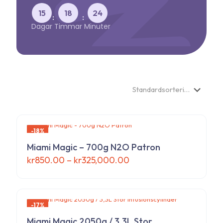
15
18
24
:
:
Dagar
Timmar
Minuter
-18%
Miami Magic – 700g N2O Patron
Prisintervall:
kr
850.00
–
kr
325,000.00
kr850.00
Den
till
här
kr325,000.00
produkten
har
-17%
flera
varianter.
Miami Magic 2050g / 3,3L Stor