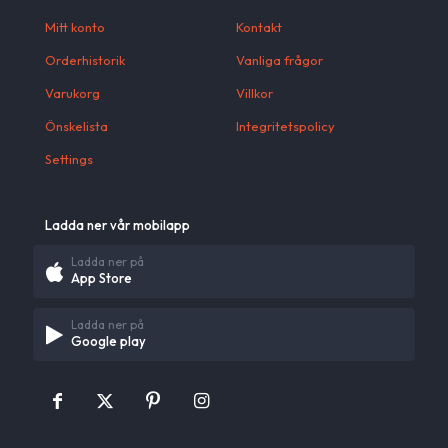
Mitt konto
Kontakt
Orderhistorik
Vanliga frågor
Varukorg
Villkor
Önskelista
Integritetspolicy
Settings
Ladda ner vår mobilapp
Ladda ner på
App Store
Ladda ner på
Google play