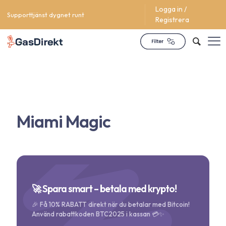
Logga in /
Supporttjänst dygnet runt
Registrera
Miami Magic
🚀 Spara smart – betala med krypto!
🎉 Få 10% RABATT direkt när du betalar med Bitcoin!
Använd rabattkoden BTC2025 i kassan 💳✨