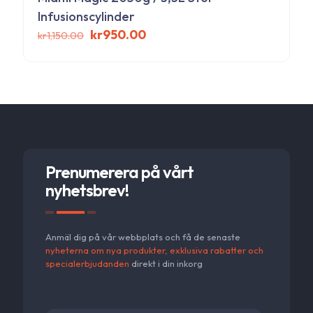
De
Infusionscylinder
olika
Det
Det
kr
950.00
alternativen
kr
1,150.00
ursprungliga
nuvarande
kan
priset
priset
väljas
var:
är:
på
kr1,150.00.
kr950.00.
produktsidan
Prenumerera på vårt
nyhetsbrev!
Anmäl dig på vår webbplats och få de senaste
nyheterna om nya produkter, exklusiva rabatter och
specialerbjudanden
direkt i din inkorg