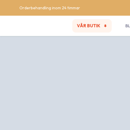
Orderbehandling inom 24 timmar
VÅR BUTIK
B