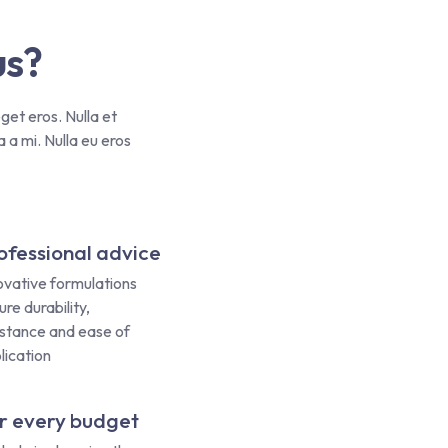
us?
get eros. Nulla et
 a mi. Nulla eu eros
ofessional advice
ovative formulations
ure durability,
istance and ease of
lication
r every budget