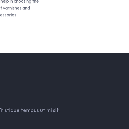
help in choosing the
ht varnishes and
essories
Tristique tempus ut mi sit.