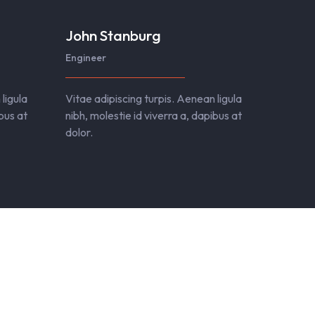
John Stanburg
Engineer
ligula
Vitae adipiscing turpis. Aenean ligula
ibus at
nibh, molestie id viverra a, dapibus at
dolor.