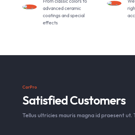
From classic colors to
We 
advanced ceramic
rig
coatings and special
acc
effects
CarPro
Satisfied Customers
Tellus ultricies mauris magna id praesent ut. 