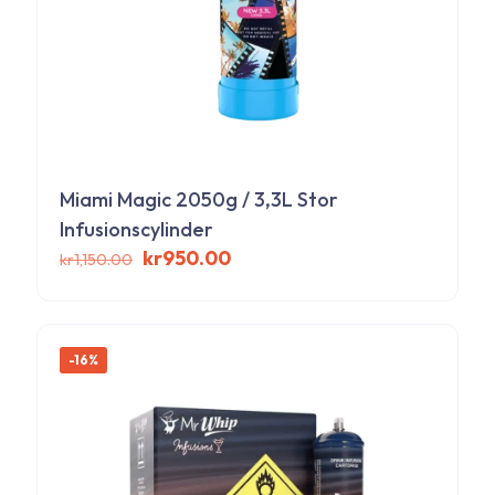
Miami Magic 2050g / 3,3L Stor
Infusionscylinder
Det
Det
kr
950.00
kr
1,150.00
ursprungliga
nuvarande
priset
priset
var:
är:
kr1,150.00.
kr950.00.
-16%