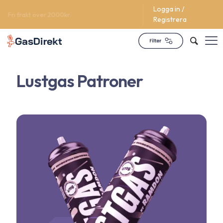
Logga in /
Supporttjänst dygnet runt
Registrera
Lustgas Patroner