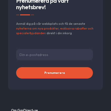
Prenumerera på vårt
kan
nyhetsbrev!
väljas
på
produktsidan
Anmäl dig på vår webbplats och få de senaste
nyheterna om nya produkter, exklusiva rabatter och
specialerbjudanden
direkt i din inkorg
Alternativ
Om GasDirect-se