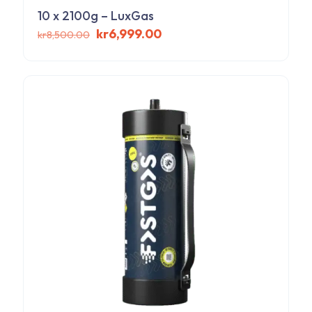
10 x 2100g – LuxGas
Det
Det
kr
6,999.00
kr
8,500.00
ursprungliga
nuvarande
priset
priset
var:
är:
kr8,500.00.
kr6,999.00.