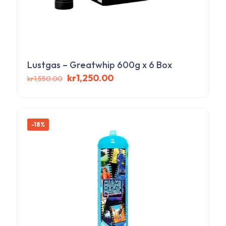
Lustgas – Greatwhip 600g x 6 Box
Det
Det
kr
1,250.00
kr
1,550.00
ursprungliga
nuvarande
priset
priset
var:
är:
kr1,550.00.
kr1,250.00.
-18%