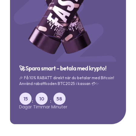
🚀 Spara smart – betala med krypto!
🎉 Få 10% RABATT direkt när du betalar med Bitcoin!
Använd rabattkoden BTC2025 i kassan 💳✨
15
10
58
:
:
Dagar
Timmar
Minuter