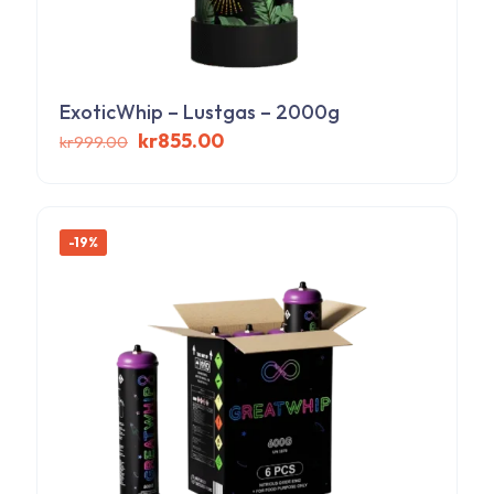
ExoticWhip – Lustgas – 2000g
Det
Det
kr
855.00
kr
999.00
ursprungliga
nuvarande
priset
priset
var:
är:
kr999.00.
kr855.00.
-19%