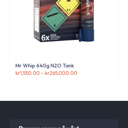
Mr Whip 640g N2O Tank
Prisintervall:
kr
1,550.00
–
kr
265,000.00
kr1,550.00
Den
till
här
kr265,000.00
produkten
har
flera
varianter.
De
olika
alternativen