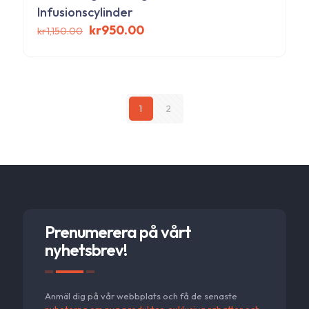
Infusionscylinder
Det
Det
kr
950.00
kr
1,150.00
ursprungliga
nuvarande
priset
priset
var:
är:
kr1,150.00.
kr950.00.
1
2
Prenumerera på vårt
nyhetsbrev!
Anmäl dig på vår webbplats och få de senaste
nyheterna om nya produkter, exklusiva rabatter och