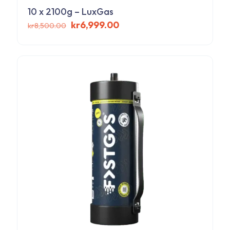
10 x 2100g – LuxGas
Det
Det
kr
6,999.00
kr
8,500.00
ursprungliga
nuvarande
priset
priset
var:
är:
kr8,500.00.
kr6,999.00.