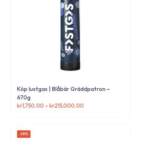
alternativen
kan
väljas
på
produktsidan
Köp lustgas | Blåbär Gräddpatron –
670g
Prisintervall:
kr
1,750.00
–
kr
215,000.00
kr1,750.00
Den
till
här
kr215,000.00
produkten
har
-19%
flera