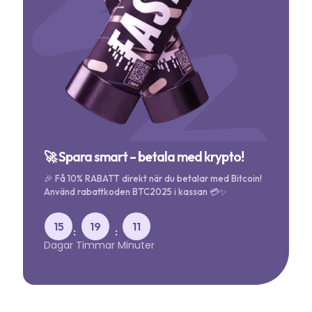
🚀 Spara smart – betala med krypto!
🎉 Få 10% RABATT direkt när du betalar med Bitcoin!
Använd rabattkoden BTC2025 i kassan 💳✨
15
19
11
:
:
Dagar
Timmar
Minuter