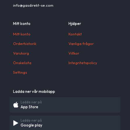
info@gasdirekt-se.com
Mitt konto
Hjälper
Mitt konto
Kontakt
Orderhistorik
Vanliga frågor
Varukorg
Villkor
Önskelista
Integritetspolicy
Settings
Ladda ner vår mobilapp
Ladda ner på
App Store
Ladda ner på
Google play