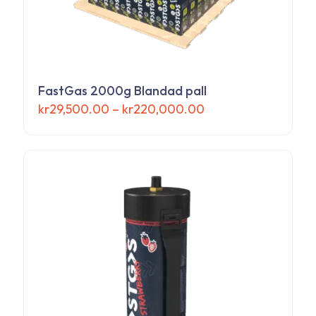
FastGas 2000g Blandad pall
Prisintervall:
kr
29,500.00
–
kr
220,000.00
kr29,500.00
Den
till
här
kr220,000.00
produkten
har
flera
varianter.
De
olika
alternativen
kan
väljas
på
produktsidan