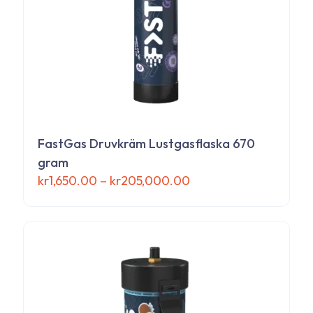
produktsidan
FastGas Druvkräm Lustgasflaska 670
gram
Prisintervall:
kr
1,650.00
–
kr
205,000.00
kr1,650.00
Den
till
här
kr205,000.00
produkten
har
flera
varianter.
De
olika
alternativen