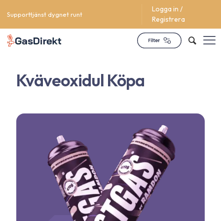
Logga in /
Supporttjänst dygnet runt
Registrera
Kväveoxidul Köpa