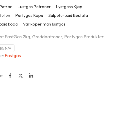
 Patron
Lustgas Patroner
Lystgass Kjøp
tellen
Partygas Köpa
Salpeteroxid Beställa
oxid köpa
Var köper man lustgas
er:
FastGas 2kg
,
Gräddpatroner
,
Partygas Produkter
NR:
N/A
e:
Fastgas
m: