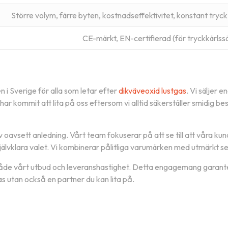
Större volym, färre byten, kostnadseffektivitet, konstant tryck
årt
CE-märkt, EN-certifierad (för tryckkärlss
 i Sverige för alla som letar efter
dikväveoxid lustgas
.
Vi säljer e
te
nyheterna om nya
r kommit att lita på oss eftersom vi alltid säkerställer smidig best
bjudanden
direkt i din
iv oavsett anledning.
Vårt team fokuserar på att se till att våra kun
älvklara valet.
Vi kombinerar pålitliga varumärken med utmärkt ser
 både vårt utbud och leveranshastighet.
Detta engagemang garantera
s utan också en partner du kan lita på.