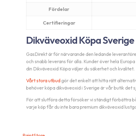
Fördelar
Prenumerera på v
Certifieringar
nyhetsbrev!
Dikväveoxid Köpa Sverige
GasDirekt är för närvarande den ledande leverantören
Anmäl dig på vår webbplats och få de senas
och snabb leverans för alla.
Kunder över hela Europa ha
produkter, exklusiva rabatter och specialer
din Dikväveoxid Köpa väljer du säkerhet och kvalitet.
inkorg
Vårt stora utbud
gör det enkelt att hitta rätt alternat
behöver köpa dikväveoxid i Sverige är vår butik det sj
För att slutföra detta försöker vi ständigt förbättra
varje köp får du inte bara premium dikväveoxid lustga
PaintStore