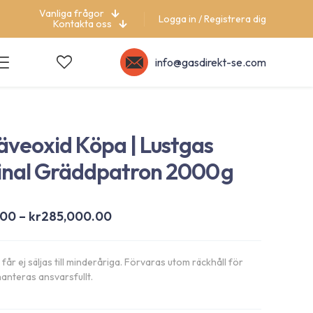
Vanliga frågor
Logga in / Registrera dig
Kontakta oss
info@gasdirekt-se.com
äveoxid Köpa | Lustgas
inal Gräddpatron 2000 g
Prisintervall:
.00
–
kr
285,000.00
kr3,150.00
till
får ej säljas till minderåriga. Förvaras utom räckhåll för
kr285,000.00
anteras ansvarsfullt.