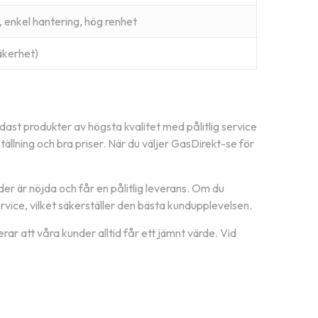
, enkel hantering, hög renhet
äkerhet)
ndast produkter av högsta kvalitet med pålitlig service
ällning och bra priser.
När du väljer GasDirekt-se för
der är nöjda och får en pålitlig leverans.
Om du
vice, vilket säkerställer den bästa kundupplevelsen.
r att våra kunder alltid får ett jämnt värde.
Vid