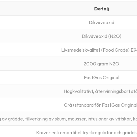
Detalj
Dikväveoxid
Dikväveoxid (N2O)
Livsmedelskvalitet (Food Grade) E
2000 gram N2O
FastGas Original
Högkvalitativt, återvinningsbart st
Grå (standard för FastGas Original
 av grädde, tillverkning av skum, mousser, infusioner av vätskor, ko
Kräver en kompatibel tryckregulator och grädds