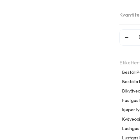
Kvantite
Dikväveo
Köpa
|
Lustgas
Etiketter
Original
Gräddpa
Beställ 
2000 g
Beställa
mängd
Dikväveo
Fastgas
kjøper l
Kväveoxi
Lachgas
Lustgas