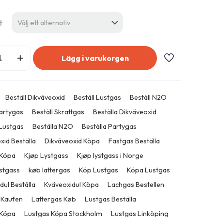
t
xid
Lägg i varukorgen
:
Beställ Dikväveoxid
Beställ Lustgas
Beställ N2O
tron
Partygas
Beställ Skrattgas
Beställa Dikväveoxid
 Lustgas
Beställa N2O
Beställa Partygas
xid Beställa
Dikväveoxid Köpa
Fastgas Beställa
 Köpa
Kjøp Lystgass
Kjøp lystgass i Norge
ystgass
køb lattergas
Köp Lustgas
Köpa Lustgas
dul Beställa
Kväveoxidul Köpa
Lachgas Bestellen
 Kaufen
Lattergas Køb
Lustgas Beställa
 Köpa
Lustgas Köpa Stockholm
Lustgas Linköping