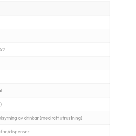
942
ål
)
lsyrning av drinkar (med rätt utrustning)
ifon/dispenser