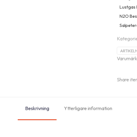
Lustgas
N2O Bes
Salpeter
Kategori
ARTIKEL
Varumärk
Share ite
Beskrivning
Ytterligare information