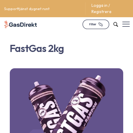
Logga in /
Supporttjänst dygnet runt
Registrera
FastGas 2kg