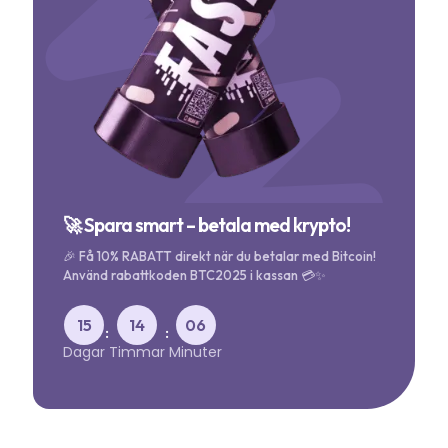
🚀 Spara smart – betala med krypto!
🎉 Få 10% RABATT direkt när du betalar med Bitcoin!
Använd rabattkoden BTC2025 i kassan 💳✨
15
14
06
:
:
Dagar
Timmar
Minuter