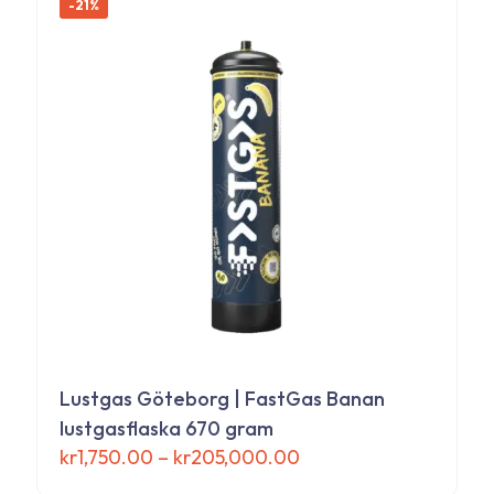
-21%
Lustgas Göteborg | FastGas Banan
lustgasflaska 670 gram
Prisintervall:
kr
1,750.00
–
kr
205,000.00
kr1,750.00
Den