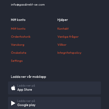
info@gasdirekt-se.com
Mitt konto
Hjälper
Mitt konto
Kontakt
Orderhistorik
Vanliga frågor
Varukorg
Villkor
Önskelista
Integritetspolicy
Settings
Ladda ner vår mobilapp
Ladda ner på
App Store
Ladda ner på
Google play