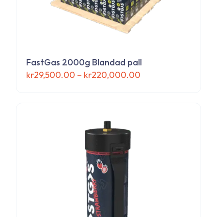
FastGas 2000g Blandad pall
Prisintervall:
kr
29,500.00
–
kr
220,000.00
kr29,500.00
Den
till
här
kr220,000.00
produkten
har
flera
varianter.
De
olika
alternativen
kan
väljas
på
produktsidan