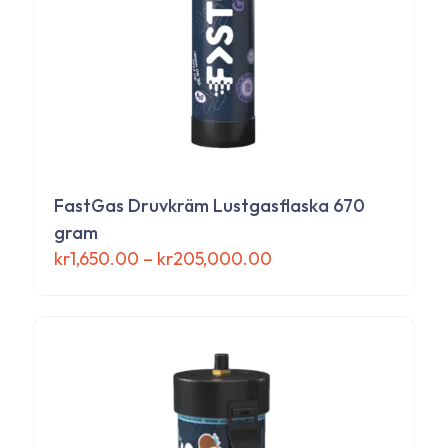
produktsidan
FastGas Druvkräm Lustgasflaska 670
gram
Prisintervall:
kr
1,650.00
–
kr
205,000.00
kr1,650.00
Den
till
här
kr205,000.00
produkten
har
flera
varianter.
De
olika
alternativen