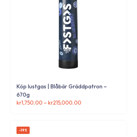
alternativen
kan
väljas
på
produktsidan
Köp lustgas | Blåbär Gräddpatron –
670g
Prisintervall:
kr
1,750.00
–
kr
215,000.00
kr1,750.00
Den
till
här
kr215,000.00
produkten
har
-19%
flera