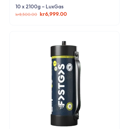
10 x 2100g – LuxGas
Det
Det
kr
6,999.00
kr
8,500.00
ursprungliga
nuvarande
priset
priset
var:
är:
kr8,500.00.
kr6,999.00.