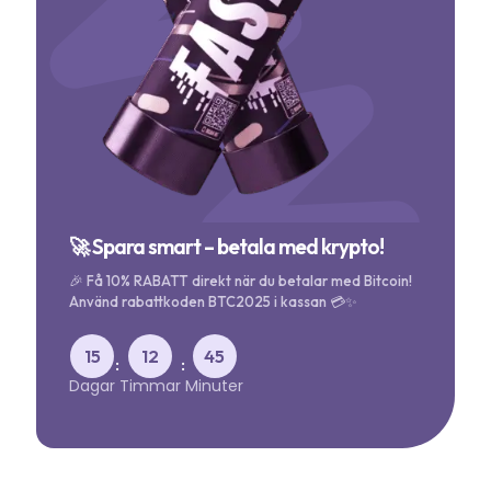
🚀 Spara smart – betala med krypto!
🎉 Få 10% RABATT direkt när du betalar med Bitcoin!
Använd rabattkoden BTC2025 i kassan 💳✨
15
12
45
:
:
Dagar
Timmar
Minuter