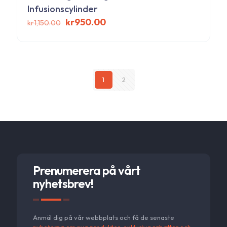
Infusionscylinder
Det
Det
kr
950.00
kr
1,150.00
ursprungliga
nuvarande
priset
priset
var:
är:
kr1,150.00.
kr950.00.
1
2
Prenumerera på vårt
nyhetsbrev!
Anmäl dig på vår webbplats och få de senaste
nyheterna om nya produkter, exklusiva rabatter och