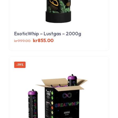
ExoticWhip – Lustgas – 2000g
Det
Det
kr
855.00
kr
999.00
ursprungliga
nuvarande
priset
priset
var:
är:
kr999.00.
kr855.00.
-19%