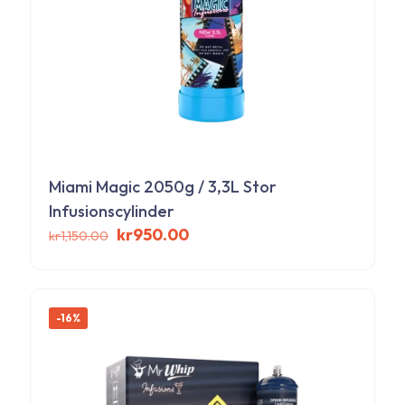
produktsidan
Miami Magic 2050g / 3,3L Stor
Infusionscylinder
Det
Det
kr
950.00
kr
1,150.00
ursprungliga
nuvarande
priset
priset
var:
är:
kr1,150.00.
kr950.00.
-16%