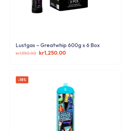
Lustgas – Greatwhip 600g x 6 Box
Det
Det
kr
1,250.00
kr
1,550.00
ursprungliga
nuvarande
priset
priset
var:
är:
kr1,550.00.
kr1,250.00.
-18%