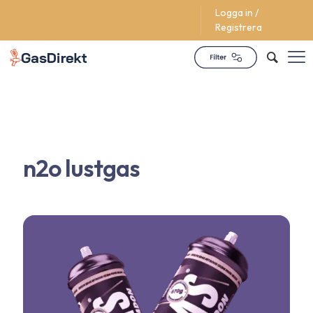
Logga in /
Supporttjänst dygnet runt
Registrera
n2o lustgas