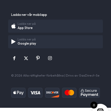
Ladda ner vår mobilapp
Ladda ner på
App Store
Ladda ner på
Google play
© 2026 Alla rättigheter förbehållna | Drivs av GasDirect-Se
0