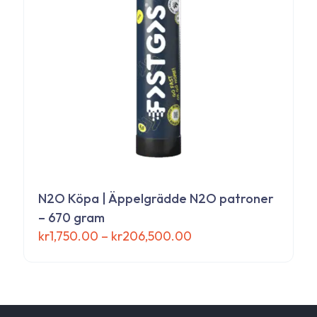
alternativen
kan
väljas
på
produktsidan
N2O Köpa | Äppelgrädde N2O patroner
– 670 gram
Prisintervall:
kr
1,750.00
–
kr
206,500.00
kr1,750.00
Den
till
här
kr206,500.00
produkten
har
flera