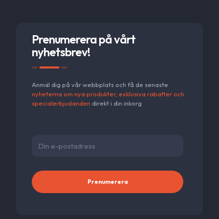
varianter.
De
olika
alternativen
Prenumerera på vårt
kan
nyhetsbrev!
väljas
på
produktsidan
Anmäl dig på vår webbplats och få de senaste
nyheterna om nya produkter, exklusiva rabatter och
specialerbjudanden
direkt i din inkorg
Alternativ