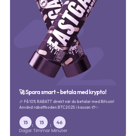
🚀 Spara smart – betala med krypto!
🎉 Få 10% RABATT direkt när du betalar med Bitcoin!
Använd rabattkoden BTC2025 i kassan 💳✨
15
15
46
:
:
Dagar
Timmar
Minuter