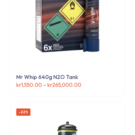
Mr Whip 640g N2O Tank
Prisintervall:
kr
1,550.00
–
kr
265,000.00
kr1,550.00
Den
till
här
kr265,000.00
produkten
har
-22%
flera
varianter.
De
olika