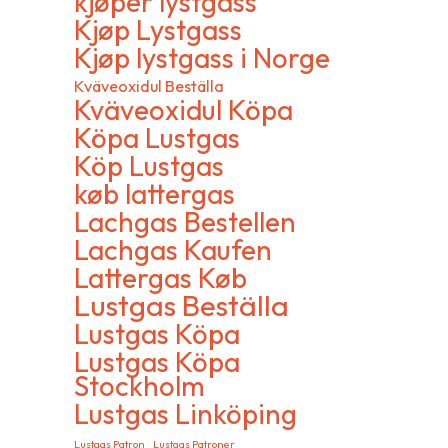
kjøper lystgass
inkorg
väljas
Kjøp Lystgass
på
Kjøp lystgass i Norge
produ
Kväveoxidul Beställa
Kväveoxidul Köpa
Köpa Lustgas
Köp Lustgas
køb lattergas
Lachgas Bestellen
Lachgas Kaufen
Lattergas Køb
Lustgas Beställa
Lustgas Köpa
Om GasDirect-se
Lustgas Köpa
Stockholm
Vi är en specialiserad webbutik som erbjuder
Lustgas Linköping
lustgasprodukter med hög kvalitet och bra priser. Hos
oss får du enkel beställning, snabb leverans och pålitlig
Lustgas Patron
Lustgas Patroner