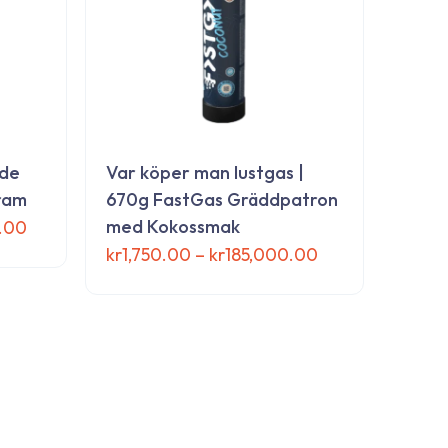
dde
Var köper man lustgas |
ram
670g FastGas Gräddpatron
Prisintervall:
med Kokossmak
.00
kr1,750.00
Prisintervall:
kr
1,750.00
–
kr
185,000.00
till
kr1,750.00
Den
kr206,500.00
till
här
kr185,000.00
produkten
har
flera
varianter.
De