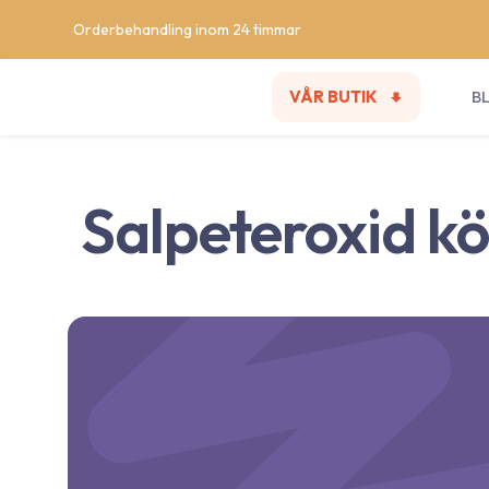
Orderbehandling inom 24 timmar
VÅR BUTIK
B
Salpeteroxid k