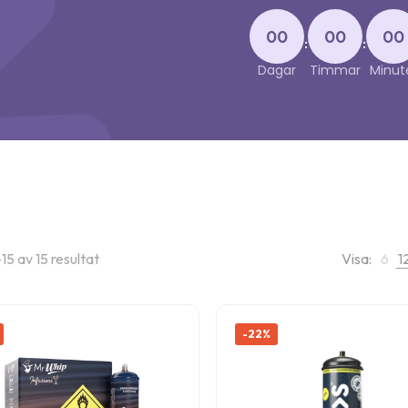
00
00
00
:
:
Dagar
Timmar
Minut
15 av 15 resultat
Visa:
6
1
-22%