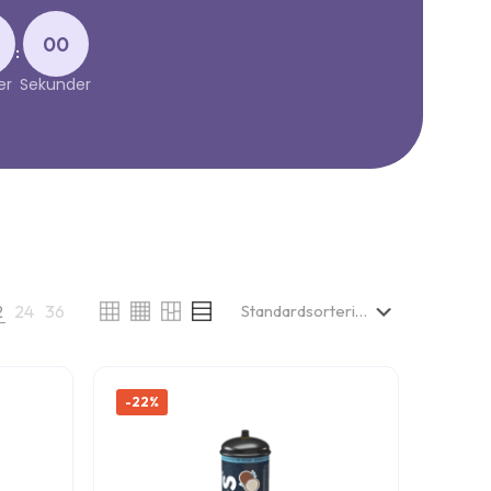
00
:
er
Sekunder
2
24
36
-22%