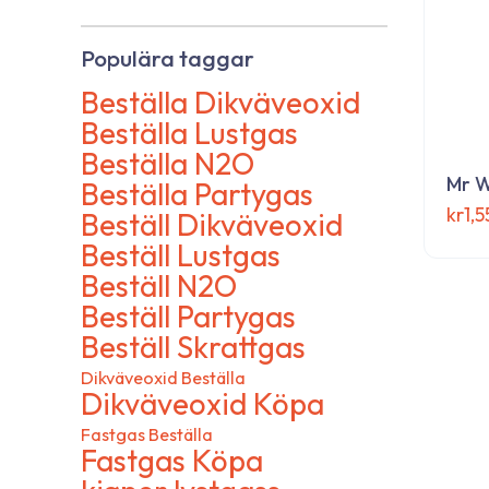
Populära taggar
Beställa Dikväveoxid
Beställa Lustgas
Beställa N2O
Mr W
Beställa Partygas
kr
1,
Beställ Dikväveoxid
Beställ Lustgas
Den
här
Beställ N2O
Prenumerera på v
produ
Beställ Partygas
har
nyhetsbrev!
Beställ Skrattgas
flera
Dikväveoxid Beställa
varia
Dikväveoxid Köpa
De
olika
Fastgas Beställa
Anmäl dig på vår webbplats och få de senas
Fastgas Köpa
alter
produkter, exklusiva rabatter och specialer
kan