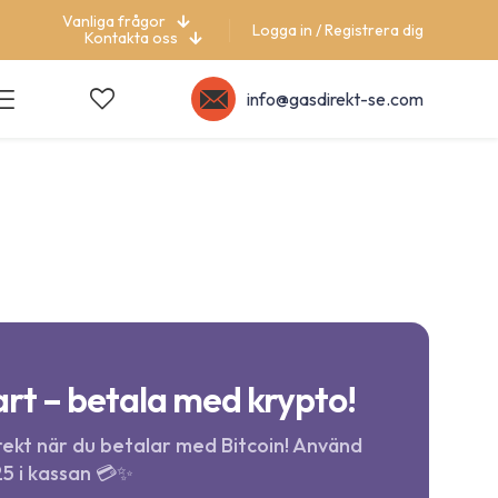
Vanliga frågor
Logga in / Registrera dig
Kontakta oss
info@gasdirekt-se.com
rt – betala med krypto!
ekt när du betalar med Bitcoin! Använd
5 i kassan 💳✨