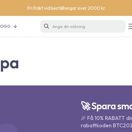
Fri frakt vid beställningar över 2000 kr
LOGG
öpa
🚀 Spara sma
🎉 Få 10% RABATT dir
rabattkoden BTC202