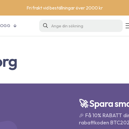
Fri frakt vid beställningar över 2000 kr
LOGG
org
🚀 Spara sma
🎉 Få 10% RABATT dir
rabattkoden BTC202