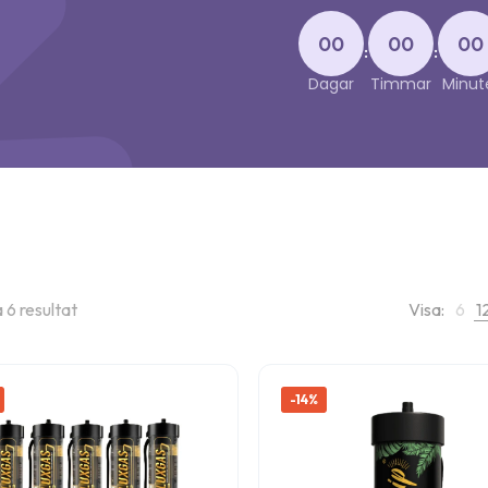
00
00
00
:
:
Dagar
Timmar
Minut
a 6 resultat
Visa:
6
1
-14%