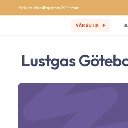
Orderbehandling inom 24 timmar
VÅR BUTIK
B
Lustgas Göteb