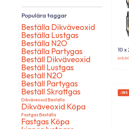
Populära taggar
Beställa Dikväveoxid
Beställa Lustgas
Beställa N2O
Beställa Partygas
10 x
Beställ Dikväveoxid
kr
8,5
Beställ Lustgas
Beställ N2O
Prenumerera på v
Beställ Partygas
nyhetsbrev!
Beställ Skrattgas
-18%
Dikväveoxid Beställa
Dikväveoxid Köpa
Fastgas Beställa
Anmäl dig på vår webbplats och få de senas
Fastgas Köpa
produkter, exklusiva rabatter och specialer