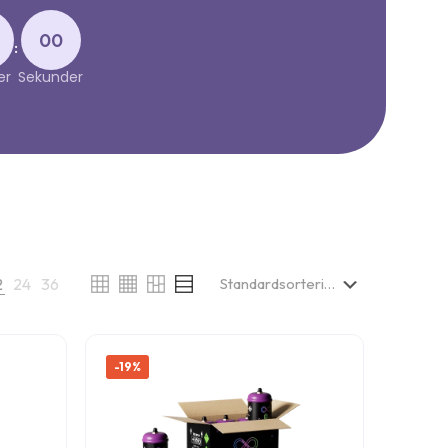
00
:
er
Sekunder
2
24
36
-19%