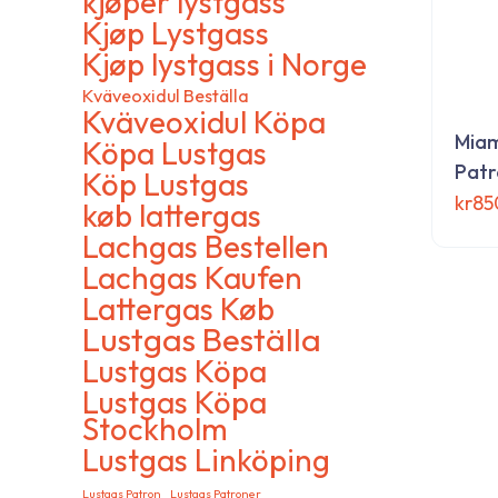
kjøper lystgass
inkorg
Kjøp Lystgass
Kjøp lystgass i Norge
Kväveoxidul Beställa
Kväveoxidul Köpa
Miam
Köpa Lustgas
Patr
Köp Lustgas
kr
85
køb lattergas
Den
Lachgas Bestellen
här
Lachgas Kaufen
produ
Lattergas Køb
har
Lustgas Beställa
flera
Lustgas Köpa
varia
Om GasDirect-se
Lustgas Köpa
De
Stockholm
olika
Vi är en specialiserad webbutik som erbjuder
alter
Lustgas Linköping
lustgasprodukter med hög kvalitet och bra priser. Hos
kan
oss får du enkel beställning, snabb leverans och pålitlig
Lustgas Patron
Lustgas Patroner