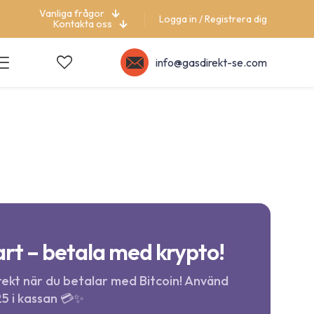
Vanliga frågor
Logga in / Registrera dig
Kontakta oss
info@gasdirekt-se.com
rt – betala med krypto!
ekt när du betalar med Bitcoin! Använd
5 i kassan 💳✨