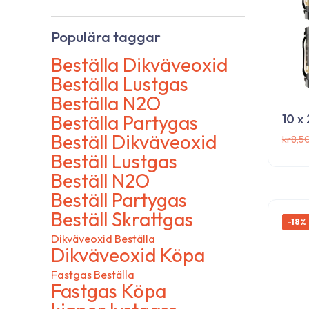
Populära taggar
Beställa Dikväveoxid
Beställa Lustgas
Beställa N2O
Beställa Partygas
10 x
Beställ Dikväveoxid
kr
8,5
Beställ Lustgas
Beställ N2O
Prenumerera på v
Beställ Partygas
nyhetsbrev!
Beställ Skrattgas
-18%
Dikväveoxid Beställa
Dikväveoxid Köpa
Fastgas Beställa
Anmäl dig på vår webbplats och få de senas
Fastgas Köpa
produkter, exklusiva rabatter och specialer