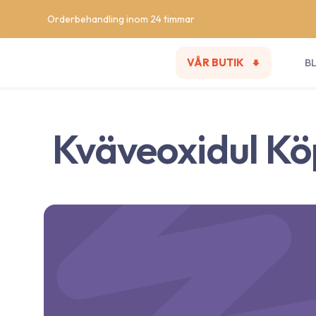
Orderbehandling inom 24 timmar
VÅR BUTIK
B
Kväveoxidul Kö