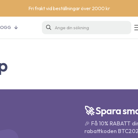
Fri frakt vid beställningar över 2000 kr
LOGG
p
🚀 Spara sma
🎉 Få 10% RABATT dir
rabattkoden BTC202