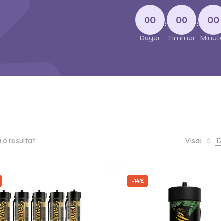
00
00
00
:
:
Dagar
Timmar
Minut
a 6 resultat
Visa:
6
1
-14%