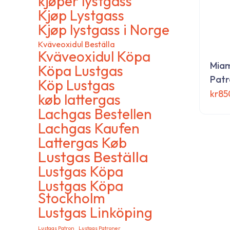
kjøper lystgass
inkorg
Kjøp Lystgass
Kjøp lystgass i Norge
Kväveoxidul Beställa
Kväveoxidul Köpa
Miam
Köpa Lustgas
Patr
Köp Lustgas
kr
85
køb lattergas
Den
Lachgas Bestellen
här
Lachgas Kaufen
produ
Lattergas Køb
har
Lustgas Beställa
flera
Lustgas Köpa
varia
Om GasDirect-se
Lustgas Köpa
De
Stockholm
olika
Vi är en specialiserad webbutik som erbjuder
alter
Lustgas Linköping
lustgasprodukter med hög kvalitet och bra priser. Hos
kan
oss får du enkel beställning, snabb leverans och pålitlig
Lustgas Patron
Lustgas Patroner