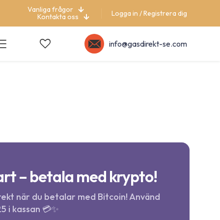
Vanliga frågor
Logga in / Registrera dig
Kontakta oss
info@gasdirekt-se.com
rt – betala med krypto!
ekt när du betalar med Bitcoin! Använd
5 i kassan 💳✨