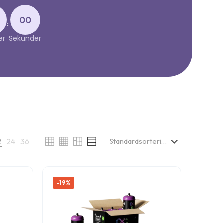
00
:
er
Sekunder
2
24
36
-19%