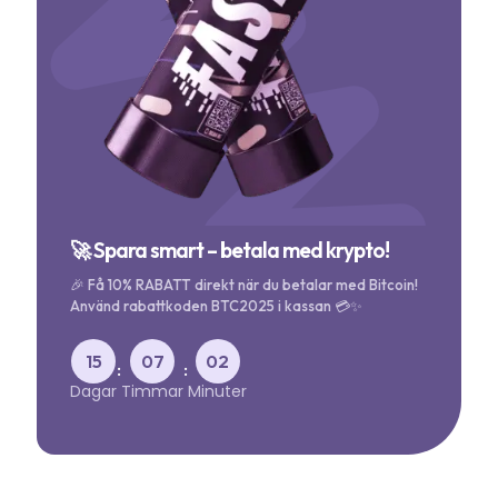
🚀 Spara smart – betala med krypto!
🎉 Få 10% RABATT direkt när du betalar med Bitcoin!
Använd rabattkoden BTC2025 i kassan 💳✨
15
07
02
:
:
Dagar
Timmar
Minuter