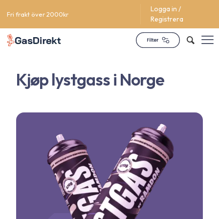
Logga in /
Fri frakt över 2000kr
Registrera
Kjøp lystgass i Norge