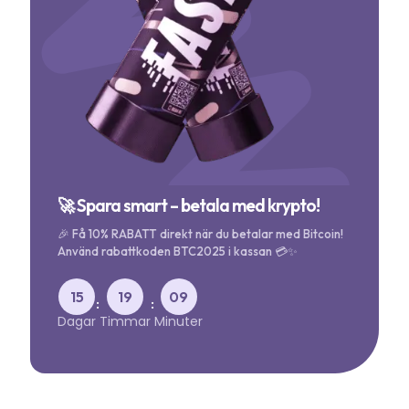
🚀 Spara smart – betala med krypto!
🎉 Få 10% RABATT direkt när du betalar med Bitcoin!
Använd rabattkoden BTC2025 i kassan 💳✨
15
19
09
:
:
Dagar
Timmar
Minuter