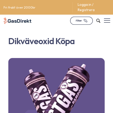
Logga in /
Fri frakt över 2000kr
Registrera
Dikväveoxid Köpa