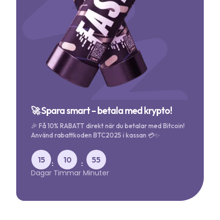
🚀 Spara smart – betala med krypto!
🎉 Få 10% RABATT direkt när du betalar med Bitcoin!
Använd rabattkoden BTC2025 i kassan 💳✨
15
10
55
:
:
Dagar
Timmar
Minuter