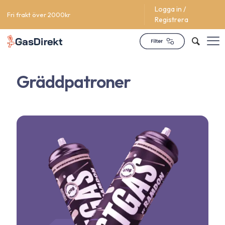
Logga in /
Fri frakt över 2000kr
Registrera
Gräddpatroner