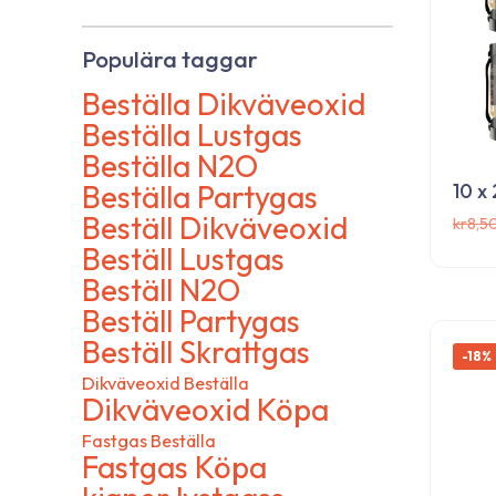
Populära taggar
Beställa Dikväveoxid
Beställa Lustgas
Beställa N2O
Beställa Partygas
10 x
Beställ Dikväveoxid
kr
8,5
Beställ Lustgas
Beställ N2O
Prenumerera på v
Beställ Partygas
nyhetsbrev!
Beställ Skrattgas
-18%
Dikväveoxid Beställa
Dikväveoxid Köpa
Fastgas Beställa
Anmäl dig på vår webbplats och få de senas
Fastgas Köpa
produkter, exklusiva rabatter och specialer