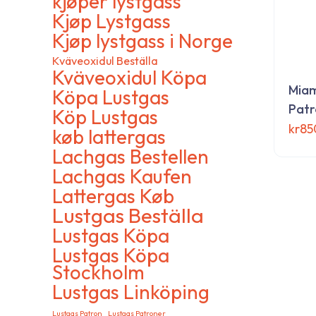
kjøper lystgass
inkorg
Kjøp Lystgass
Kjøp lystgass i Norge
Kväveoxidul Beställa
Kväveoxidul Köpa
Miam
Köpa Lustgas
Patr
Köp Lustgas
kr
85
køb lattergas
Den
Lachgas Bestellen
här
Lachgas Kaufen
produ
Lattergas Køb
har
Lustgas Beställa
flera
Lustgas Köpa
varia
Om GasDirect-se
Lustgas Köpa
De
Stockholm
olika
Vi är en specialiserad webbutik som erbjuder
alter
Lustgas Linköping
lustgasprodukter med hög kvalitet och bra priser. Hos
kan
oss får du enkel beställning, snabb leverans och pålitlig
Lustgas Patron
Lustgas Patroner