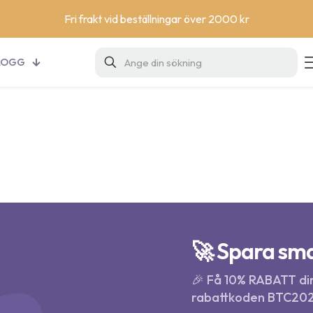
Fri frakt vid beställningar över 2000 kr
LOGG
a
🚀 Spara sma
🎉 Få 10% RABATT dir
rabattkoden BTC202