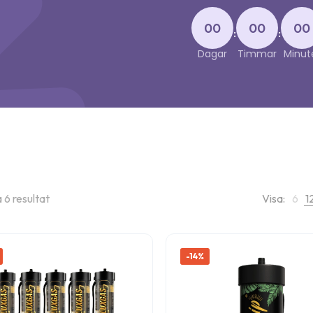
00
00
00
:
:
Dagar
Timmar
Minut
a 6 resultat
Visa:
6
1
-14%