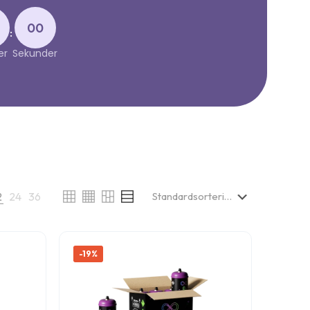
00
:
er
Sekunder
2
24
36
-19%