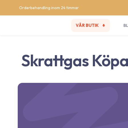
Orderbehandling inom 24 timmar
VÅR BUTIK
B
Skrattgas Köp