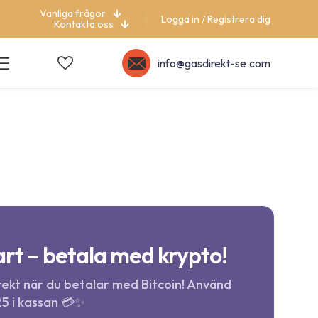
Vanliga frågor
Logga in / Registrera dig
Kontakta oss
info@gasdirekt-se.com
rt – betala med krypto!
ekt när du betalar med Bitcoin! Använd
5 i kassan 💳✨